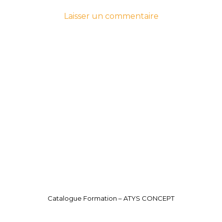
-
sur
Laisser un commentaire
le
ATYS-
27
Catalogue-
mars
Formation_REV
2026
16
avril
2026
Catalogue Formation – ATYS CONCEPT