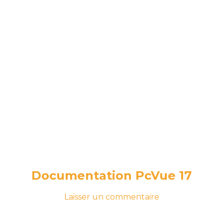
Documentation PcVue 17
-
sur
Laisser un commentaire
le
Documentation
20
PcVue