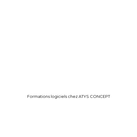
juillet
17
2026
20
juillet
2026
Formations logiciels chez ATYS CONCEPT