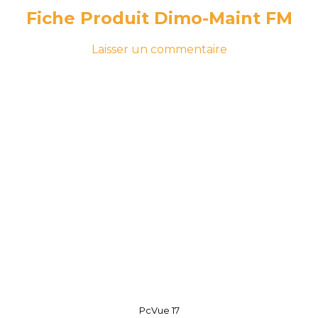
Fiche Produit Dimo-Maint FM
-
sur
Laisser un commentaire
le
Fiche
27
Produit
juillet
Dimo-
2026
27
Maint
juillet
FM
2026
PcVue 17