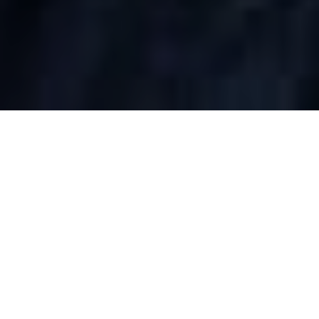
Les points forts
du logiciel
Connexion des parcs
d’équipements hétérogènes
et dispersés
Intégration de fonctions de
conduite propre à chaque
domaine d’application