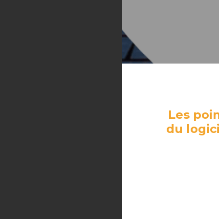
Les poin
du logic