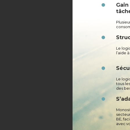
Gain 
tâche
Plusieu
consom
Stru
Le logi
l’aide 
Sécu
Le logi
tous l
des bes
S’ada
Monosi
secteurs
BE,
faci
avec vo