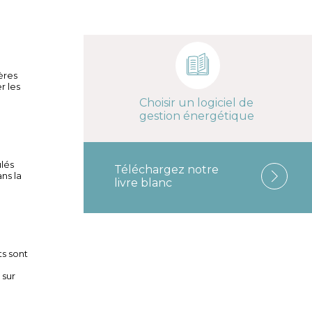
ères
er les
Choisir un logiciel de
gestion énergétique
ulés
Téléchargez notre
ns la
livre blanc
s sont
 sur