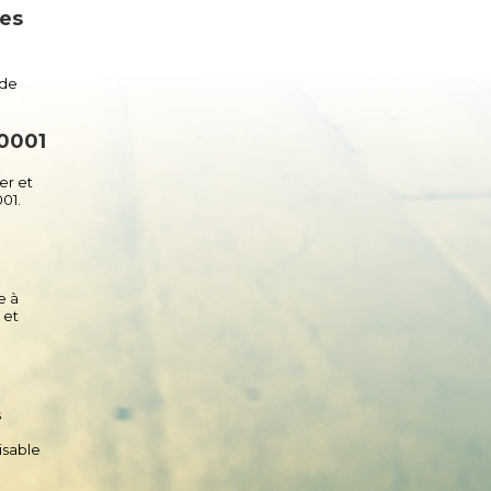
des
 de
0001​
er et
001.
e à
 et
s
isable