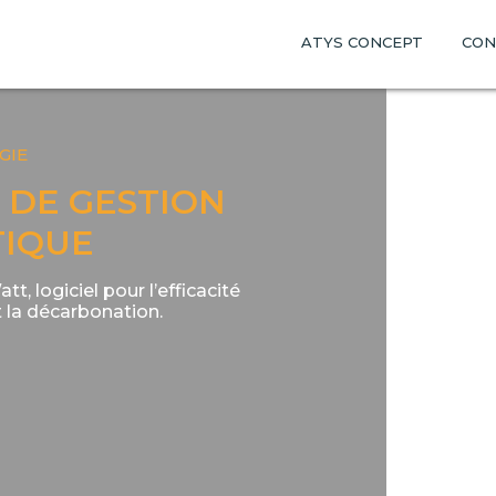
ATYS CONCEPT
CON
GIE
L DE GESTION
TIQUE
tt, logiciel pour l’efficacité
 la décarbonation​.