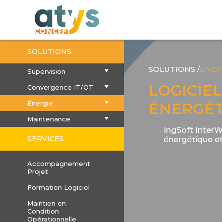
SOLUTIONS
SOLUTIONS /
ÉNER
Supervision
LOGICIE
Convergence IT/OT
Énergie
ÉNERGÉ
Maintenance
IngSoft InterWa
SERVICES
énergétique et
Accompagnement
Projet
Formation Logiciel
Maintien en
Condition
Opérationnelle