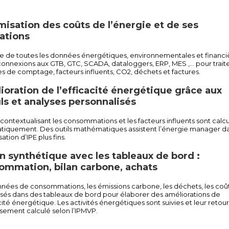
misation des coûts de l’énergie et de ses
sations​
e de toutes les données énergétiques, environnementales et financi
 connexions aux GTB, GTC, SCADA,
dataloggers
, ERP, MES
,… pour trait
 de comptage, facteurs influents, CO2, déchets et factures.
ioration de l’efficacité énergétique grâce aux
ls et analyses personnalisés​
 contextualisant les consommations et les facteurs influents sont calc
tiquement. Des outils mathématiques assistent
l’énergie manager da
ation d’IPE plus fins.
n synthétique avec les tableaux de bord :
ommation, bilan carbone, achats​
nées de consommations, les émissions carbone, les déchets, les coût
isés dans des tableaux de bord pour élaborer des
améliorations de
acité énergétique. Les activités énergétiques sont suivies et leur retour
ssement calculé selon l’IPMVP.