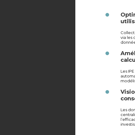
Opti
utili
Collect
via les
données
Amél
calcu
Les IPE
automa
modélis
Visio
cons
Les don
central
l’effic
investi