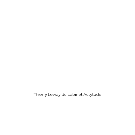
janvier
2023
12
janvier
2023
Thierry Levray du cabinet Actytude