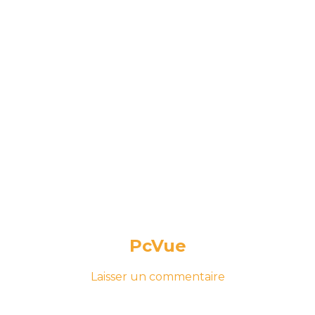
PcVue
-
sur
Laisser un commentaire
le
PcVue
12