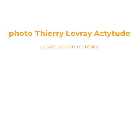
photo Thierry Levray Actytude
-
sur
Laisser un commentaire
le
photo
7
Thierry
avril
Levray
2020
7
Actytude
avril
2020