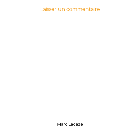
-
sur
Laisser un commentaire
le
photo
7
Thierry
avril
Levray
2020
7
avril
2020
Marc Lacaze