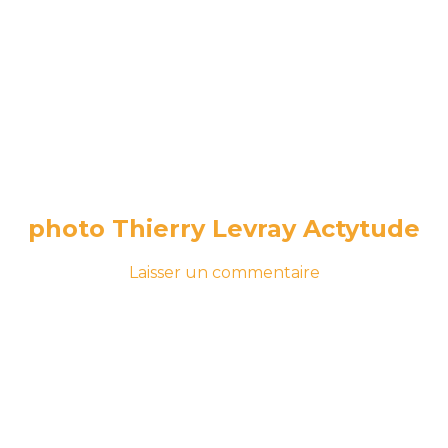
photo Thierry Levray Actytude
-
sur
Laisser un commentaire
le
photo
7
Thierry
avril
Levray
2020
4
Actytude
août
2022