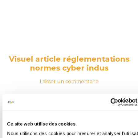
Visuel article réglementations
normes cyber indus
-
sur
Laisser un commentaire
le
Visuel
25
article
juin
réglementation
2026
25
normes
juin
cyber
2026
indus
Ce site web utilise des cookies.
Nous utilisons des cookies pour mesurer et analyser l’utilisa