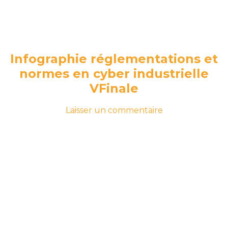
Infographie réglementations et
normes en cyber industrielle
VFinale
-
sur
Laisser un commentaire
le
Infographie
24
réglementation
juin
et
2026
25
normes
juin
en
2026
cyber
industrielle
VFinale