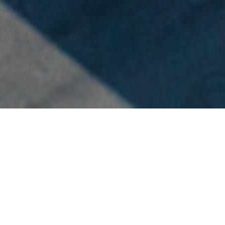
Mise à jour du
décret BACS :
publication du
décret du 26