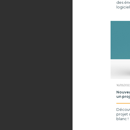
des éne
logici
16/05/202
Nouvea
un pro
Découv
projet 
blanc !