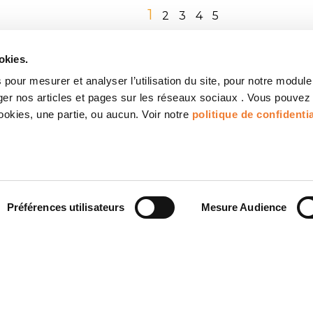
1
2
3
4
5
okies.
pour mesurer et analyser l’utilisation du site, pour notre module
ager nos articles et pages sur les réseaux sociaux . Vous pouvez
cookies, une partie, ou aucun. Voir notre
politique de confidentia
INSCRIVEZ-VOUS À NOTRE NEWS
Recevez régulièrement des infos techniques, des news ATYS CONCE
Préférences utilisateurs
Mesure Audience