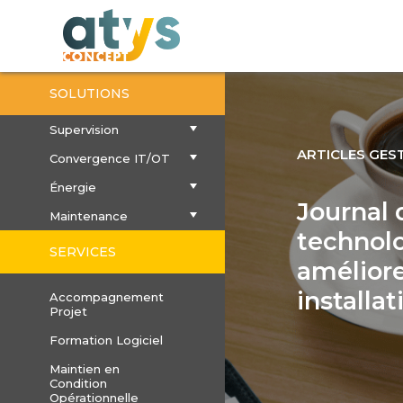
SOLUTIONS
Supervision
ARTICLES GES
Convergence IT/OT
Énergie
Journal 
Maintenance
technolo
SERVICES
améliore
installat
Accompagnement
Projet
Formation Logiciel
Maintien en
Condition
Opérationnelle