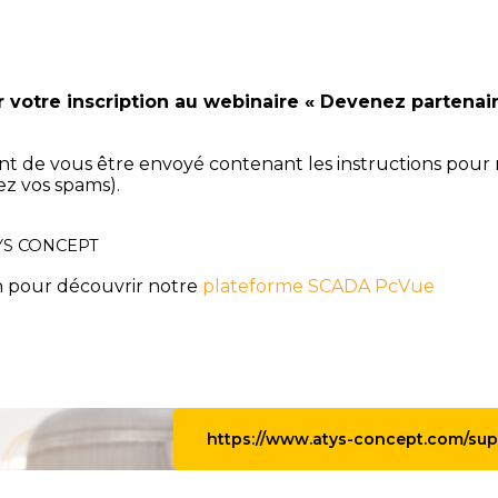
r votre inscription au webinaire « Devenez partenai
ent de vous être envoyé contenan
t les instructions pour 
iez vos spams).
TYS CONCEPT
n pour découvrir notre
plateforme SCADA PcVue
https://www.atys-concept.com/sup