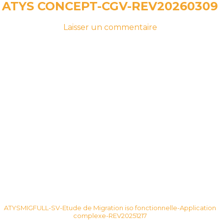
ATYS CONCEPT-CGV-REV20260309
-
sur
Laisser un commentaire
le
ATYS
20
CONCEPT-
mars
CGV-
2026
20
REV20260309
mars
2026
ATYSMIGFULL-SV-Etude de Migration iso fonctionnelle-Application
complexe-REV20251217