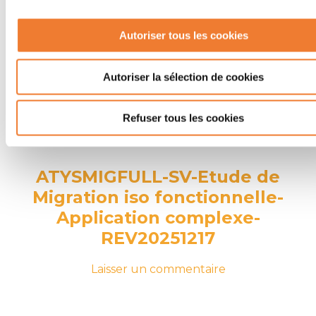
Autoriser tous les cookies
Autoriser la sélection de cookies
Refuser tous les cookies
ATYSMIGFULL-SV-Etude de
Migration iso fonctionnelle-
Application complexe-
REV20251217
-
sur
Laisser un commentaire
le
ATYSMIGFULL-
17
SV-
décembre
Etude