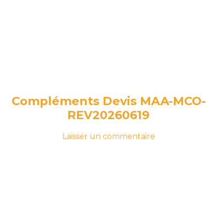
Compléments Devis MAA-MCO-
REV20260619
-
sur
Laisser un commentaire
le
Compléments
19
Devis
juin
MAA-
2026
19
MCO-
juin
REV20260619
2026