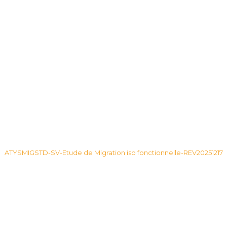
2025
17
de
décembre
Migration
2025
iso
fonctionnelle-
Application
complexe-
REV20251217
ATYSMIGSTD-SV-Etude de Migration iso fonctionnelle-REV20251217