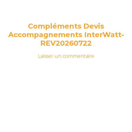
Compléments Devis
Accompagnements InterWatt-
REV20260722
-
sur
Laisser un commentaire
le
Compléments
22
Devis
juillet
Accompagneme
2026
22
InterWatt-
juillet
REV20260722
2026