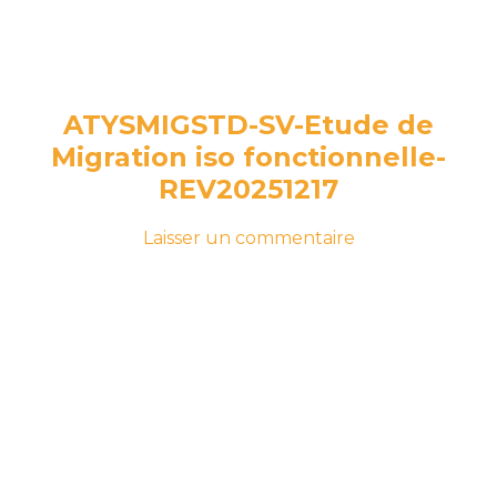
ATYSMIGSTD-SV-Etude de
Migration iso fonctionnelle-
REV20251217
-
sur
Laisser un commentaire
le
ATYSMIGSTD-
17
SV-
décembre
Etude
2025
17
de
décembre
Migration
2025
iso
fonctionnelle-
REV20251217