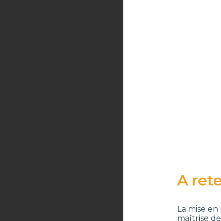
A rete
La mise en
maîtrise de