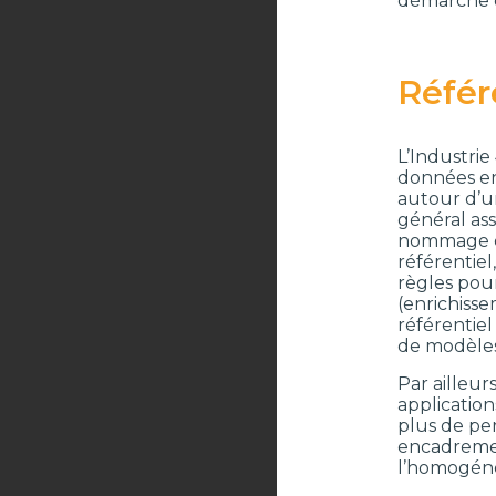
démarche de
Référ
L’Industrie
données ent
autour d’u
général ass
nommage co
référentiel
règles pour
(enrichiss
référentie
de modèles
Par ailleur
application
plus de per
encadremen
l’homogénéi