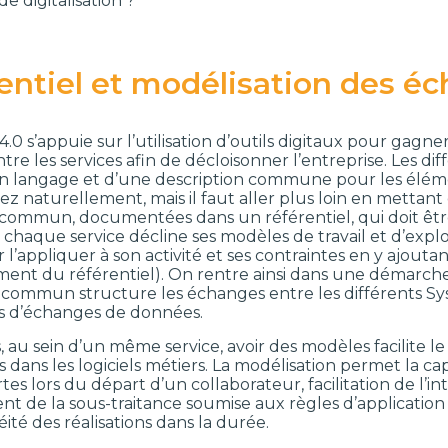
 digitalisation ?
entiel et modélisation des é
 4.0 s’appuie sur l’utilisation d’outils digitaux pour gagn
re les services afin de décloisonner l’entreprise. Les di
n langage et d’une description commune pour les élément
ez naturellement, mais il faut aller plus loin en mettant
mmun, documentées dans un référentiel, qui doit être 
, chaque service décline ses modèles de travail et d’expl
 l’appliquer à son activité et ses contraintes en y ajout
ement du référentiel). On rentre ainsi dans une démarche
l commun structure les échanges entre les différents Sy
 d’échanges de données.
s, au sein d’un même service, avoir des modèles facilite
s dans les logiciels métiers. La modélisation permet la capi
tes lors du départ d’un collaborateur, facilitation de l’i
t de la sous-traitance soumise aux règles d’application
té des réalisations dans la durée.