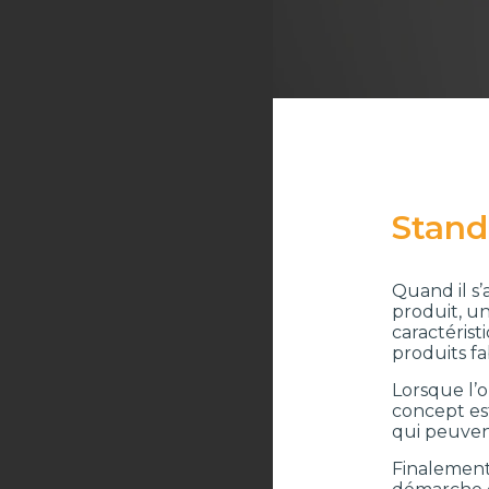
Stand
Quand il s’
produit, u
caractérist
produits fa
Lorsque l’o
concept est
qui peuven
Finalement,