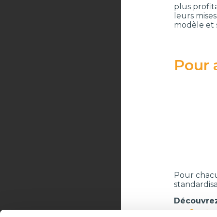
plus profit
leurs mises
modèle et s
Pour a
Pour chacu
standardis
Découvrez
Gestio