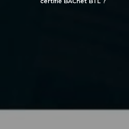
certifié BACnet BTL ?