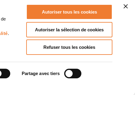
Autoriser tous les cookies
 de
Autoriser la sélection de cookies
lité
.
Refuser tous les cookies
Partage avec tiers
30/04/2026
Décryptage des réglementations et
tions
normes en cybersécurité industrielle
Comment s’articulent la directive
NIS2, les normes IEC 62443, la
certification produit CSPN et
l’homologation de sécurité d’une
installation ?