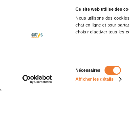
Ce site web utilise des co
Nous utilisons des cookies 
chat en ligne et pour part
choisir d'activer tous les 
Sélection
Nécessaires
du
Afficher les détails
consentement
25/06/2
ATYS 
régle
cyber
ATYS 
NIS2, 
certi
l'hom