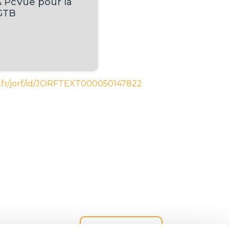
 PcVue pour la
 GTB
v.fr/jorf/id/JORFTEXT000050147822
Tous les articles