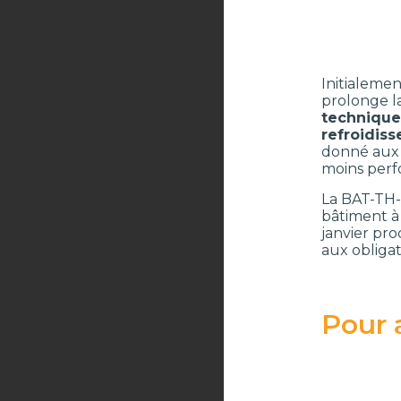
Initialemen
prolonge l
technique 
refroidiss
donné aux 
moins perf
La BAT-TH-
bâtiment à
janvier pr
aux obligat
Pour a