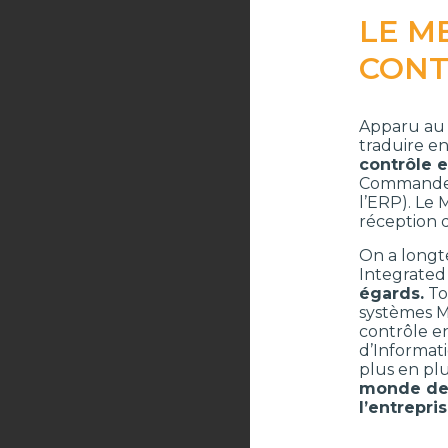
LE M
CONT
Apparu au 
traduire en
contrôle e
Commande (
l’ERP). Le 
réception d
On a longt
Integrated
égards.
To
systèmes M
contrôle en
d’Informat
plus en pl
monde de 
l’entrepri