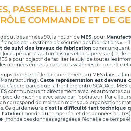
ES, PASSERELLE ENTRE LES 
RÔLE COMMANDE ET DE GE
début des années 90, la notion de
MES
, pour
Manufact
 français par « système d’exécution des fabrications ». E
t de suivi des travaux de fabrication
communiquant e
occupé par les automatismes et la supervision), et le n
MES a pour objectif de faciliter le suivi de toutes les inf
es données émises à partir des systèmes de contrôle et 
emps représenté le positionnement du MES dans la fa
 Manufacturing).
Cette représentation est devenue cr
ut d’abord parce que la frontière entre SCADA et MES p
ES communiquent directement avec les automates ou se
 pied de machine avec saisie par l’opérateur. Par aille
ion correspond de moins en moins aux organisations matri
us. Ce qui demeure
c’est la difficulté tant technique
l’atelier
(monde du temps réel et des données brutes
se
(monde des données agrégées à l’échelle de temps éla