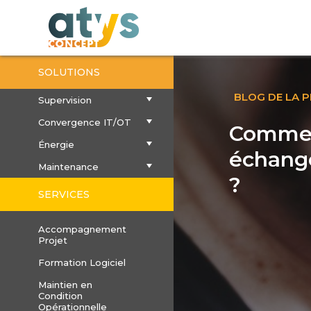
SOLUTIONS
BLOG DE LA 
Supervision
Convergence IT/OT
Comment
Énergie
échange
Maintenance
?
SERVICES
Accompagnement
Projet
Formation Logiciel
Maintien en
Condition
Opérationnelle