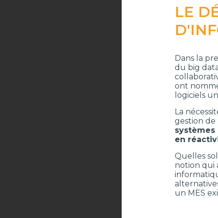
LE D
D'IN
Dans la pre
du big data
collaborati
ont nommé 
logiciels u
La nécessit
gestion de 
systèmes 
en réactiv
Quelles sol
notion qui
informatiq
alternative
un MES exi