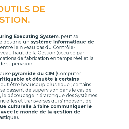
OUTILS DE
STION.
uring Executing System
, peut se
lle désigne un
système informatique de
ntre le niveau bas du Contrôle-
iveau haut de la Gestion (occupé par
ormations de fabrication en temps réel et la
de supervision.
meuse
pyramide du CIM
(Computer
itiquable et désuète à certains
eut être beaucoup plus floue ; certains
 passent de supervision dans le cas de
urs, le découpage hiérarchique des Systèmes
cielles et transverses qui s’imposent de
 que culturelle à faire communiquer le
)
avec le monde de la gestion de
stique).