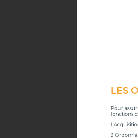
LES 
Pour assure
fonctions d
1 Acquisit
2 Ordonna