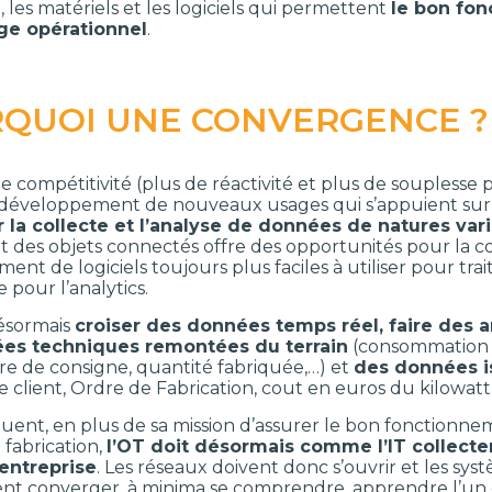
, les matériels et les logiciels qui permettent
le bon fon
age opérationnel
.
QUOI UNE CONVERGENCE ?
de compétitivité (plus de réactivité et plus de soupless
développement de nouveaux usages qui s’appuient sur l
 la collecte et l’analyse de données de natures var
et des objets connectés offre des opportunités pour la c
nt de logiciels toujours plus faciles à utiliser pour tr
 pour l’analytics.
ésormais
croiser des données temps réel, faire des
es techniques remontées du terrain
(consommation 
e de consigne, quantité fabriquée,…) et
des données i
client, Ordre de Fabrication, cout en euros du kilowatt
ent, en plus de sa mission d’assurer le bon fonctionnem
e fabrication,
l’OT doit désormais comme l’IT collecte
’entreprise
. Les réseaux doivent donc s’ouvrir et les sys
vent converger, à minima se comprendre, apprendre l’un d