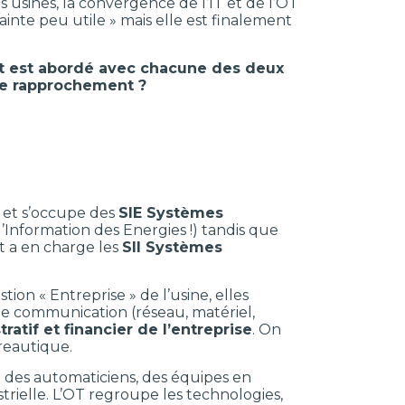
des usines, la convergence de l’IT et de l’OT
inte peu utile » mais elle est finalement
et est abordé avec chacune des deux
 ce rapprochement ?
et s’occupe des
SIE Systèmes
Information des Energies !) tandis que
t a en charge les
SII Systèmes
ion « Entreprise » de l’usine, elles
de communication (réseau, matériel,
atif et financier de l’entreprise
. On
reautique.
t des automaticiens, des équipes en
trielle. L’OT regroupe les technologies,