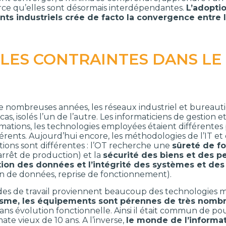
ce qu’elles sont désormais interdépendantes.
L’adoptio
ts industriels crée de facto la convergence entre I
LES CONTRAINTES DANS LE
 nombreuses années, les réseaux industriel et bureauti
cas, isolés l’un de l’autre. Les informaticiens de gestion e
ations, les technologies employées étaient différentes 
férents. Aujourd’hui encore, les méthodologies de l’IT et
ions sont différentes : l’OT recherche une
sûreté de f
arrêt de production) et la
sécurité des biens et des 
ation des données et l’intégrité des systèmes et de
on de données, reprise de fonctionnement).
des de travail proviennent beaucoup des technologies mis
isme, les équipements sont pérennes de très nomb
sans évolution fonctionnelle. Ainsi il était commun de p
te vieux de 10 ans. A l’inverse,
le monde de l’informat