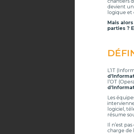
chantiers d
devient une
logique et
Mais alor
parties ?
DÉFIN
L’IT (Infor
d’Informat
l’OT (Oper
d’Informat
Les équipes
intervienn
logiciel, t
résume sou
Il n’est p
charge de l