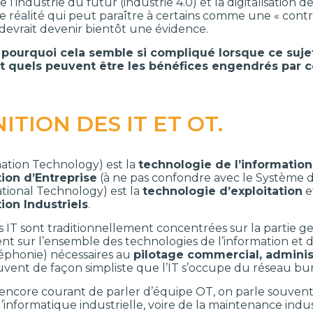
e l’industrie du futur (industrie 4.0) et la digitalisation 
 réalité qui peut paraître à certains comme une « contra
 devrait devenir bientôt une évidence.
s pourquoi cela semble si compliqué lorsque ce suj
 Et quels peuvent être les bénéfices engendrés par
ITION DES IT ET OT.
mation Technology) est la
technologie de l’information
ion d’Entreprise
(à ne pas confondre avec le Système d’
ational Technology) est la
technologie d’exploitation
e
ion Industriels
.
 IT sont traditionnellement concentrées sur la partie gest
ent sur l’ensemble des technologies de l’information et 
éléphonie) nécessaires au
pilotage commercial, administr
vent de façon simpliste que l’IT s’occupe du réseau bu
as encore courant de parler d’équipe OT, on parle souven
’informatique industrielle, voire de la maintenance indus