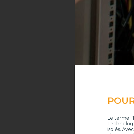
POUR
Le terme I
Technology
isolés. Ave