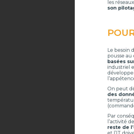
les réseaux
son pilot
POUR
Le besoin 
pousse au 
basées sur
industriel 
développeme
l’appétence
On peut d
des donné
températur
(commande 
Par conséqu
l’activité d
reste de l
et l’IT doi