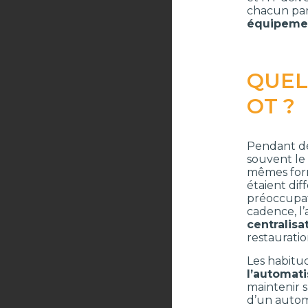
chacun par
équipemen
QUEL
OT ?
Pendant de
souvent le 
mêmes form
étaient dif
préoccupat
cadence, l’
centralis
restaurati
Les habitu
l’automat
maintenir 
d’un automa