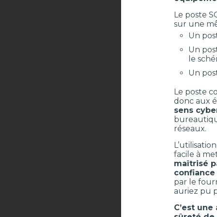
Le poste SC
sur une mê
Un post
Un post
le sché
Un post
Le poste co
donc aux é
sens cybe
bureautiqu
réseaux.
L’utilisati
facile à me
maîtrisé p
confiance 
par le fou
auriez pu 
C’est une
sûreté de 