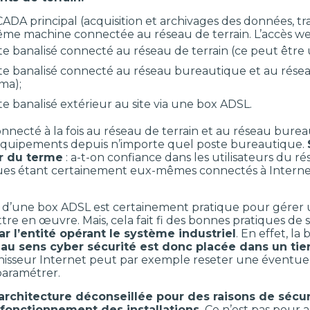
ADA principal (acquisition et archivages des données, tr
me machine connectée au réseau de terrain. L’accès web s
e banalisé connecté au réseau de terrain (ce peut être u
e banalisé connecté au réseau bureautique et au réseau
ma);
e banalisé extérieur au site via une box ADSL.
nnecté à la fois au réseau de terrain et au réseau bure
quipements depuis n’importe quel poste bureautique.
r du terme
: a-t-on confiance dans les utilisateurs du r
es étant certainement eux-mêmes connectés à Internet,
on d’une box ADSL est certainement pratique pour gérer u
ttre en œuvre. Mais, cela fait fi des bonnes pratiques de s
ar l’entité opérant le système industriel
. En effet, la
au sens cyber sécurité est donc placée dans un tie
rnisseur Internet peut par exemple reseter une éventuel
paramétrer.
 architecture déconseillée pour des raisons de sécu
fonctionnement des installations.
Ce n’est pas pour au