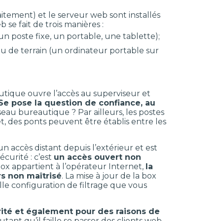
aitement) et le serveur web sont installés
e fait de trois manières :
n poste fixe, un portable, une tablette);
 de terrain (un ordinateur portable sur
autique ouvre l’accès au superviseur et
Se pose la question de confiance, au
éseau bureautique ? Par ailleurs, les postes
 des ponts peuvent être établis entre les
n accès distant depuis l’extérieur et est
écurité : c’est
un accès ouvert non
 box appartient à l’opérateur Internet,
la
rs non maîtrisé
. La mise à jour de la box
le configuration de filtrage que vous
rité et également pour des raisons de
tant qu’il faille se passer des clients web