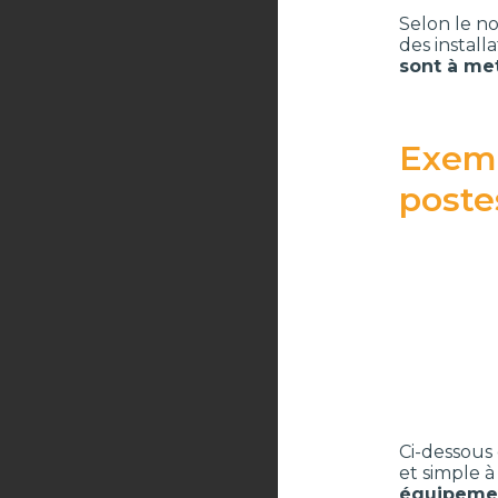
Selon le no
des install
sont à me
Exemp
poste
Ci-dessous
et simple 
équipemen