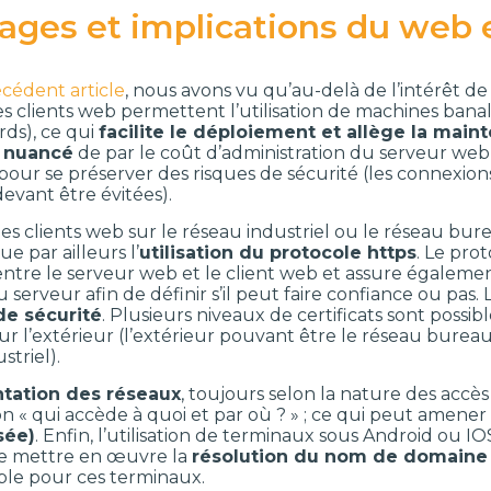
ages et implications du web 
cédent article
, nous avons vu qu’au-delà de l’intérêt de
 clients web permettent l’utilisation de machines banalis
urds), ce qui
facilite le déploiement et allège la mai
s nuancé
de par le coût d’administration du serveur web
pour se préserver des risques de sécurité (les connexion
devant être évitées).
es clients web sur le réseau industriel ou le réseau bur
e par ailleurs l’
utilisation du protocole https
. Le pro
tre le serveur web et le client web et assure également 
u serveur afin de définir s’il peut faire confiance ou pas. 
 de sécurité
. Plusieurs niveaux de certificats sont possi
sur l’extérieur (l’extérieur pouvant être le réseau burea
striel).
tation des réseaux
, toujours selon la nature des accè
ion « qui accède à quoi et par où ? » ; ce qui peut amen
sée)
. Enfin, l’utilisation de terminaux sous Android ou IO
e mettre en œuvre la
résolution du nom de domaine
ible pour ces terminaux.