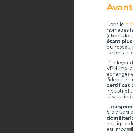
Avant
Dans le
pré
nomades les
(clients lo
étant plu
du réseau 
de terrain 
Déployer d
VPN impliqu
échanges en
l’identité d
certificat
industriel 
réseau indu
La
segmen
à la quest
démilitari
implique d
est imposs