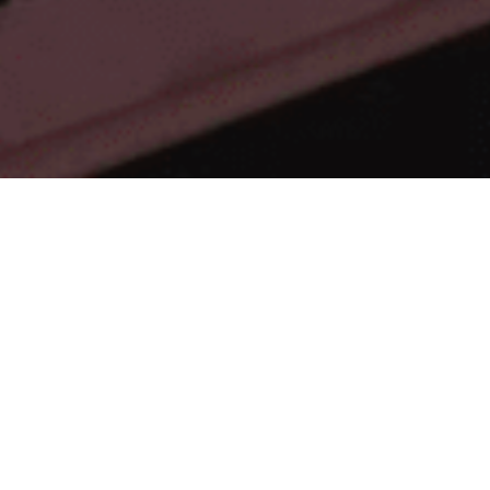
La digitalisation au
cœur de nos
rencontres
Après l’édition de Rennes en
début d’année, nous avons eu le
grand plaisir de participer à la