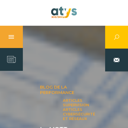
BLOG DE LA
PERFORMANCE
ARTICLES
SUPERVISION
ARTICLES
CYBERSÉCURITÉ
ET RÉSEAUX