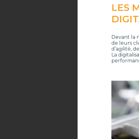
LES 
DIGI
Devant la 
de leurs cl
d’agilité, d
La digitali
performanc