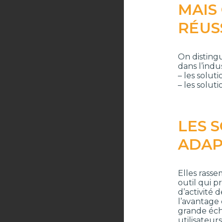
MAIS
RÉUSS
On disting
dans l’ind
– les soluti
– les soluti
LES 
ADAP
Elles rasse
outil qui p
d’activité 
l’avantage 
grande éche
utilisateu