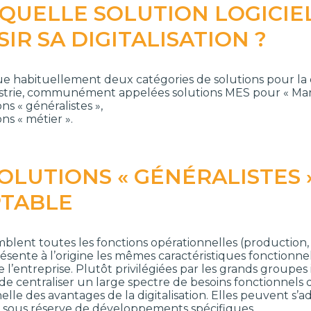
 QUELLE SOLUTION LOGICIE
IR SA DIGITALISATION ?
ue habituellement deux catégories de solutions pour la d
ustrie, communément appelées solutions MES pour « Man
ons « généralistes »,
ons « métier ».
SOLUTIONS « GÉNÉRALISTES 
TABLE
mblent toutes les fonctions opérationnelles (production,
résente à l’origine les mêmes caractéristiques fonctionne
de l’entreprise. Plutôt privilégiées par les grands groupes
de centraliser un large spectre de besoins fonctionnels d
lle des avantages de la digitalisation. Elles peuvent s’a
rs sous réserve de développements spécifiques.