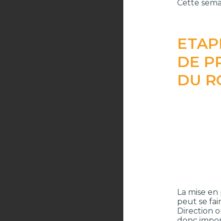
Cette sema
ETAP
DE P
DU RO
La mise en
peut se fair
Direction o
donc impor