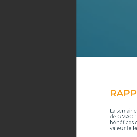
RAPPE
La semaine
de GMAO : d
bénéfices 
valeur le 