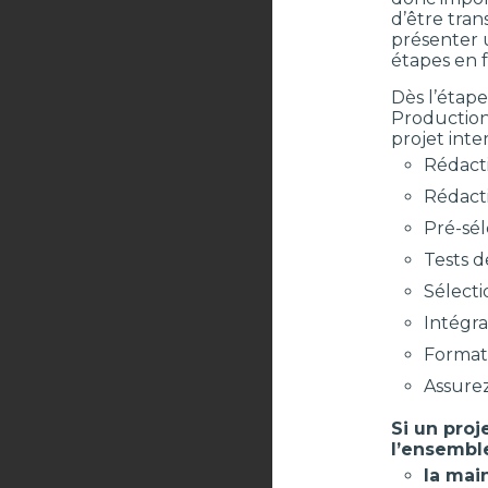
d’être tran
présenter u
étapes en f
Dès l’étape
Production,
projet inte
Rédact
Rédact
Pré-sél
Tests d
Sélecti
Intégra
Format
Assurez
Si un pro
l’ensemble
la mai