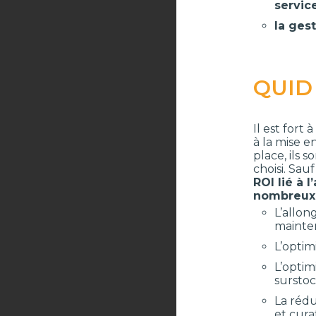
servic
la ges
QUID
Il est fort
à la mise 
place, ils 
choisi. Sau
ROI lié à
nombreux
L’allon
mainten
L’optim
L’optim
surstoc
La rédu
et cura