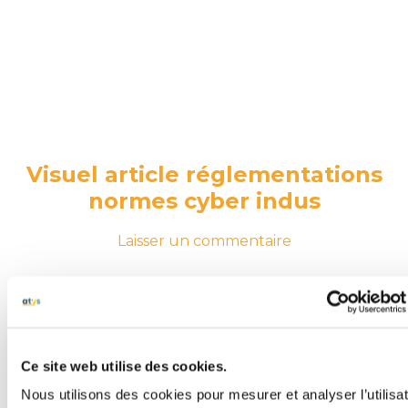
Visuel article réglementations
normes cyber indus
-
sur
Laisser un commentaire
le
Visuel
25
article
juin
réglementation
2026
25
normes
juin
cyber
2026
indus
Ce site web utilise des cookies.
Nous utilisons des cookies pour mesurer et analyser l’utilisa