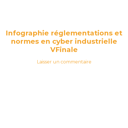
Infographie réglementations et
normes en cyber industrielle
VFinale
-
sur
Laisser un commentaire
le
Infographie
24
réglementation
juin
et
2026
25
normes
juin
en
2026
cyber
industrielle
VFinale