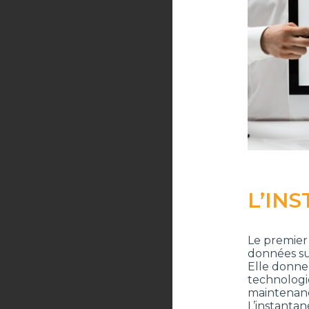
L’IN
Le premier 
données su
Elle donne 
technologie
maintenanc
L’instantan