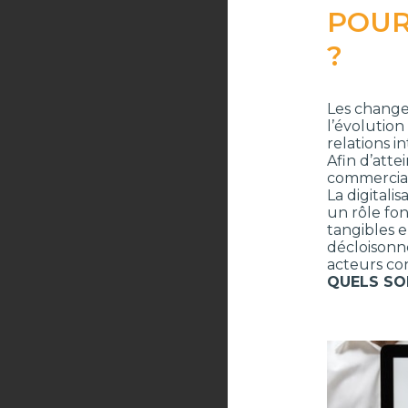
POUR
?
Les change
l’évolutio
relations i
Afin d’atte
commercial
La digitali
un rôle fo
tangibles e
décloisonne
acteurs con
QUELS SO