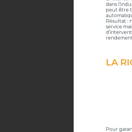
dans l’ind
peut être 
automatiqu
Résultat :
service mai
d’intervent
rendement 
LA R
Pour garant